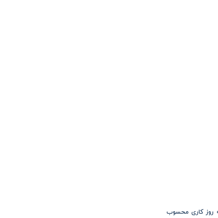
 7 ساعت و 20 دقیقه از 6 صبح شروع می‌شود و تا 22 شب ادامه دارد که روز کاری محسوب