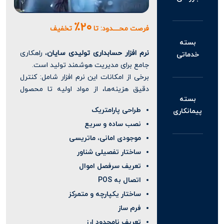
۲۰٪
فرصت محــــدود: تا
تخفیف
بسته
نرم افزار حسابداری تولیدی سایان
، راهکاری
خدماتی
جامع برای مدیریت هوشمند تولید است.
برخی از امکانات این نرم افزار شامل: کنترل
دقیق هزینه‌ها، از مواد اولیه تا محصول
بسته
نهایی،
برنامه‌ریزی بهینه خط تولید
با چند
طراحی پارامتریک
پیمانکاری
کلیک ساده،
محاسبه آنی بهای تمام شده
نصب ساده و سریع
محصولات
، مدیریت یکپارچه بودجه،
مالیات
، موجودی و
فروش
.
موجودی امانی، ماتریسی
ویژگی‌های منحصر به فرد
نرم افزار تولیدی
ساختار تفصیلی شناور
سایان
شامل: قابلیت شخصی‌سازی برای هر
تعریف سرفصل اموال
نوع تولیدی، انعطاف‌پذیری بالا برای
اتصال به POS
پاسخگویی به نیازهای پیچیده، یکپارچگی
ساختار یکپارچه و متمرکز
کامل فرآیندهای تولید و
فرم ساز
حسابداری، گزارش‌های تحلیلی پیشرفته برای
تصمیم‌گیری بهتر و پشتیبانی از کارگاه‌های
تعریف نامحدود ارز