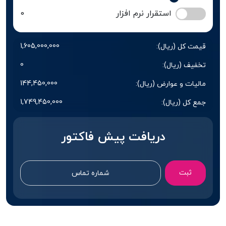
استقرار نرم افزار
0
1,605,000,000
قیمت کل (ریال):
0
تخفیف (ریال):
144,450,000
مالیات و عوارض (ریال):
1,749,450,000
جمع کل (ریال):
دریافت پیش فاکتور